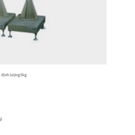
 định lượng5kg
hể