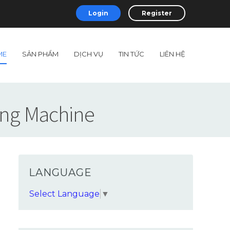
Login
Register
ME
SẢN PHẨM
DỊCH VỤ
TIN TỨC
LIÊN HỆ
ling Machine
LANGUAGE
Select Language
▼